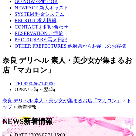
GO NOW
今すぐOK
NEWFACE
新人キャスト
SYSTEM
料金システム
RECRUIT
求人情報
CONTACT
お問い合わせ
RESERVATION
ご予約
PHOTODIARY
写メ日記
OTHER PREFECTURES
他府県からお越しのお客様
奈良 デリヘル 素人・美少女が集まるお
店「マカロン」
TEL/
090-6671-0900
OPEN/
12時～翌4時
奈良 デリヘル 素人・美少女が集まるお店「マカロン」
>
ト
ップ
> 新着情報
NEWS
新着情報
DATE / 2026.07.31 15:00